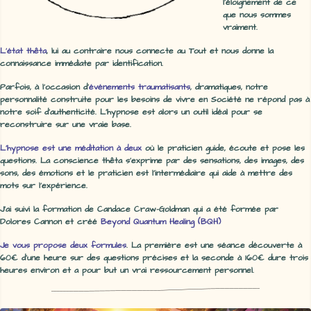
l'éloignement de ce
que nous sommes
vraiment.
L'état thêta
, lui au contraire nous connecte au Tout et nous donne la
connaissance immédiate par identification.
Parfois, à l'occasion d'
événements traumatisants
, dramatiques, notre
personnalité construite pour les besoins de vivre en Société ne répond pas à
notre soif d'authenticité. L'hypnose est alors un outil idéal pour se
reconstruire sur une vraie base.
L'hypnose est une méditation à deux
où le praticien guide, écoute et pose les
questions. La conscience thêta s'exprime par des sensations, des images, des
sons, des émotions et le praticien est l'intermédiaire qui aide à mettre des
mots sur l'expérience.
J'ai suivi la formation de Candace Craw-Goldman qui a été formée par
Dolores Cannon et créé
Beyond Quantum Healing (BQH)
Je vous propose deux formules
. La première est une séance découverte à
60€ d'une heure sur des questions précises et la seconde à 160€ dure trois
heures environ et a pour but un vrai ressourcement personnel.