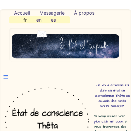
Accueil
Messagerie
À propos
fr
en
es
Je vous emmène ici
dans un état de
conscience Thêta où
au-delà des mots,
VOUS SAUREZ.
Si vous voulez voir
plus clair en vous
, si
vous traversez des