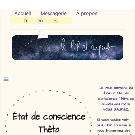
Accueil
Messagerie
À propos
fr
en
es
Je vous emmène ici
dans un état de
conscience Thêta où
au-delà des mots,
VOUS SAUREZ.
Si vous voulez voir
plus clair en vous
, si
vous traversez des