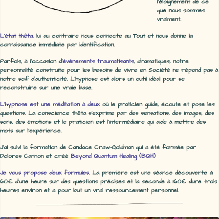
l'éloignement de ce
que nous sommes
vraiment.
L'état thêta
, lui au contraire nous connecte au Tout et nous donne la
connaissance immédiate par identification.
Parfois, à l'occasion d'
événements traumatisants
, dramatiques, notre
personnalité construite pour les besoins de vivre en Société ne répond pas à
notre soif d'authenticité. L'hypnose est alors un outil idéal pour se
reconstruire sur une vraie base.
L'hypnose est une méditation à deux
où le praticien guide, écoute et pose les
questions. La conscience thêta s'exprime par des sensations, des images, des
sons, des émotions et le praticien est l'intermédiaire qui aide à mettre des
mots sur l'expérience.
J'ai suivi la formation de Candace Craw-Goldman qui a été formée par
Dolores Cannon et créé
Beyond Quantum Healing (BQH)
Je vous propose deux formules
. La première est une séance découverte à
60€ d'une heure sur des questions précises et la seconde à 160€ dure trois
heures environ et a pour but un vrai ressourcement personnel.