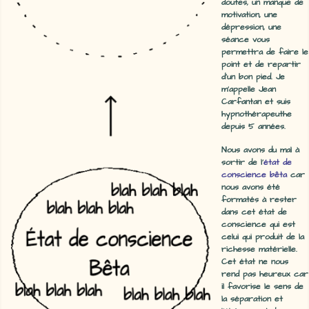
doutes, un manque de
motivation, une
dépression, une
séance vous
permettra de faire le
point et de repartir
d'un bon pied. Je
m'appelle Jean
Carfantan et suis
hypnothérapeuthe
depuis 5 années.
Nous avons du mal à
sortir de l'
état de
conscience bêta
car
nous avons été
formatés à rester
dans cet état de
conscience qui est
celui qui produit de la
richesse matérielle.
Cet état ne nous
rend pas heureux car
il favorise le sens de
la séparation et